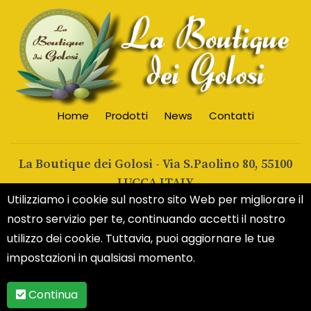
Home
Prodotti
News
Contatti
La Boutique dei Golosi
- Via S.Paolino 80, 55100
LUCCA ITALY
Utilizziamo i cookie sul nostro sito Web per migliorare il
nostro servizio per te, continuando accetti il nostro
utilizzo dei cookie. Tuttavia, puoi aggiornare le tue
Copyright 2026 by La Boutique dei Golosi di Alain Charlot
impostazioni in qualsiasi momento.
|
Privacy Statement
|
Terms of Use
Continua