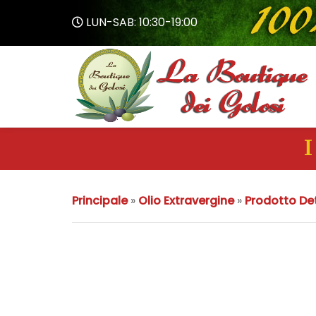
LUN-SAB: 10:30-19:00
I
Principale
»
Olio Extravergine
»
Prodotto Det