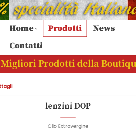
Home
Prodotti
News
Contatti
 Migliori Prodotti della Boutiq
tagli
lenzini DOP
Olio Extravergine