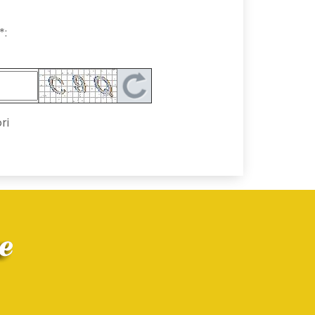
*:
ri